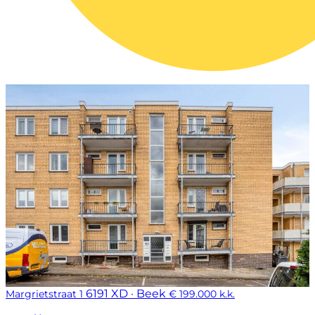
6191 XD · Beek
Margrietstraat 1
€ 199.000 k.k.